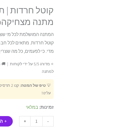
מתוך 5 מבוסס
על
דירוגים של
קוטל חרדות | ת
לקוחות
מתנה מצחיקה
₪
המתנה המושלמת לכל מי שצר
קוטל חרדות. מתאים לכל חבר 
מדי. כי לפעמים, כל מה שצריך 
⭐ מדורג 5/5 על ידי לקוח
למתנה
💡
טיפ של המטה:
קנו 2 תרסיסים (₪97.80) ותקבלו
עלינו!
זמינות:
במלאי
+ ה
+
-