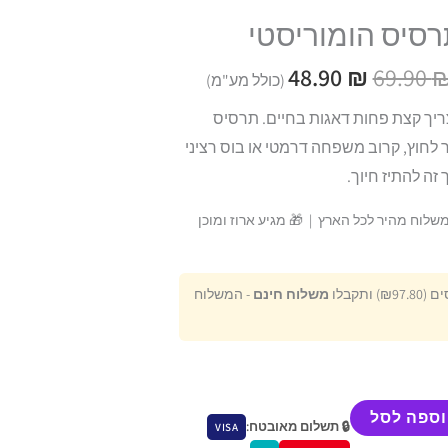
48.90 ₪.
69.90 ₪.
רסיס הומוריסטי
48.90
₪
69.90
(כולל מע"מ)
יך קצת פחות דאגות בחיים. תרסיס
לחוץ, קרוב משפחה דרמטי או בוס רציני
זה להתיז חיוך.
ות | 🚚 משלוח מהיר לכל הארץ | 🎁 מגיע ארוז ומוכן
משלוח חינם
- המשלוח
וספה לסל
🔒 תשלום מאובטח:
VISA