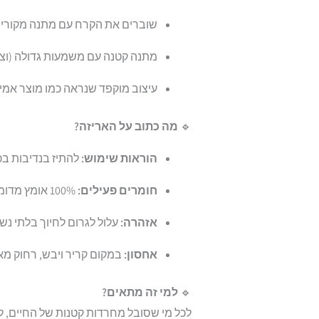
שוברים את הקרח עם מתנה מקורית
מתנה קטנה עם משמעות גדולה (וצח
עיצוב מוקפד שנראה כמו מוצר אמית
🔹
מה כתוב על האריזה?
הוראות שימוש:
להתיז בנדיבות בכ
חומרים פעילים:
100% אומץ מדומה, נגיעות של ביטחון עצמי, וריח קל של נורמליות.
אזהרה:
עלול לגרום לחיוך בלתי נשל
אחסון:
במקום קריר ויבש, רחוק מאנ
🔹
למי זה מתאים?
לכל מי שסובל מחרדות קטנות של החיים, לח