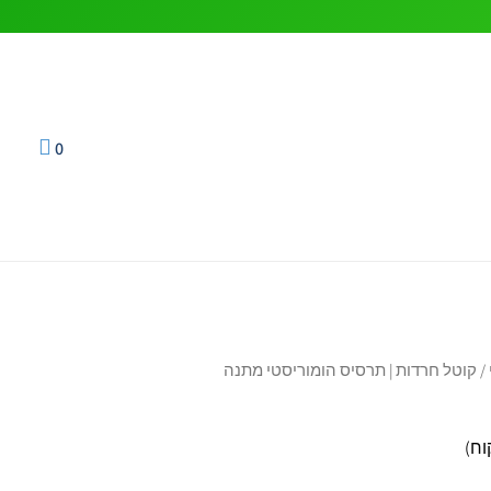
0
/ קוטל חרדות | תרסיס הומוריסטי מתנה
המחיר
המחיר
המקורי
הנוכחי
וח)
היה:
הוא: