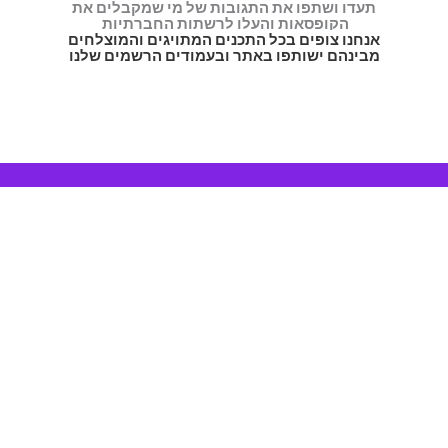
תעדו ושתפו את התגובות של מי שמקבלים את
הקופסאות והעלו לרשתות החברתיות
אנחנו צופים בכל התכנים המתויגים והמוצלחים
מבינהם ישותפו באתר ובעמודים הרשמים שלנו
פופלארי באתר
עמוד הבית
חנות
מעקב משלוחים
קצת עלינו
אודותינו