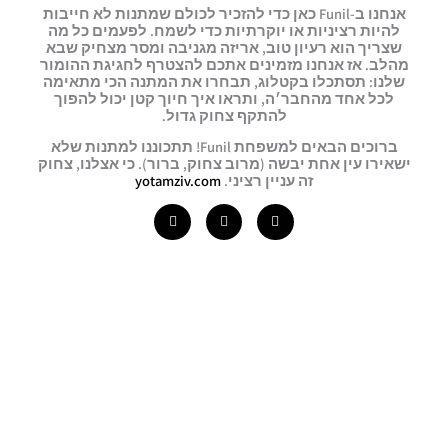
אנחנו ב-Funil כאן כדי להזכיר לכולם שמתנות לא חייבות
להיות רציניות או יוקרתיות כדי לשמח. לפעמים כל מה
שצריך הוא רעיון טוב, אריזה מגניבה ומסר מצחיק שבא
מהלב. אז אנחנו מזמינים אתכם להצטרף לחגיגת ההומור
שלנו: תסתכלו בקטלוג, תבחרו את המתנה הכי מתאימה
לכל אחד מהחבר׳ה, ותראו איך חיוך קטן יכול להפוך
להתקף צחוק גדול.
ברוכים הבאים למשפחת Funil!
תתכוננו למתנות שלא
ישאירו עין אחת יבשה (מרוב צחוק, ברור). כי אצלנו, צחוק
זה עניין רציני.
yotamziv.com
F
I
T
a
n
i
c
s
k
e
t
t
b
a
o
o
g
k
o
r
k
a
-
m
f