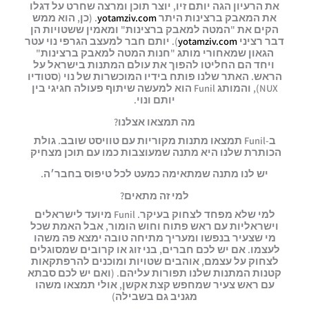
את הרעיון הגה יותם זיו, יוצר תוכן ומרצה שחרט על דגלו
את המאבק ברצינות היתר
yotamziv.com
. (כן, הוא ממש
הקים את "המטה למאבק ברצינות" ומאמין ש
שטויות הן
דבר רציני
yotamziv.com
). יותם חבר למעצב הגרפי נוי עטר
הגאון שמאחורי מותג "חנות המטה למאבק ברצינות"
ויחד הם החליטו להפוך את עולם המתנות בישראל על
הראש. האתר שלנו פותח בידיו המוכשרות של נוי (סטודיו
NUX), והמותג Funil הוא למעשה שיתוף פעולה חגיגי בין
יותם ונוי.
מה תמצאו אצלנו?
ב-Funil תמצאו מתנות מקוריות עם טוויסט שובב. גולת
הכותרת שלנו היא מתנה שמעוצבות כמו עם תוכן מצחיק
יש לנו מתנה שמתאימה כמעט לכל טיפוס בחבר׳ה.
למי זה מתאים?
למי שלא מפחד לצחוק בעיקר. Funil מיועד לישראלים
וישראליות עם ראש פתוח וחוש הומור, אבל האמת שכל
מי שצעיר בנפשו ומעריך מתיחה טובה ימצא פה משהו
לעצמו. אם יש לכם חברים, בני זוג או קרובים שמסוגלים
לצחוק על עצמם, אוהבים שטויות ומוכנים להרפתקאות
קטנות המתנות שלנו תפורות עליהם. (ואם יש לכם סבתא
עם ראש צעיר שמחפש קצת אקשן, אולי תמצאו משהו
מגניב גם בשבילה)