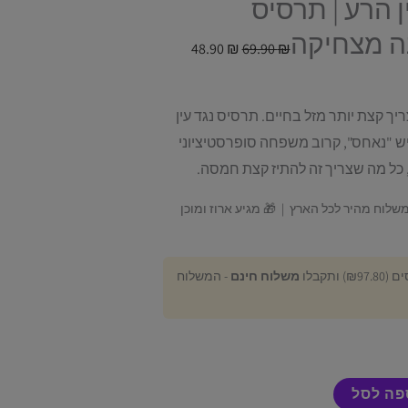
ן הרע | תרסיס
ה מצחיקה
48.90
₪
69.90
₪
 קצת יותר מזל בחיים. תרסיס נגד עין
 "נאחס", קרוב משפחה סופרסטיציוני
, כל מה שצריך זה להתיז קצת חמסה.
ות | 🚚 משלוח מהיר לכל הארץ | 🎁 מגיע ארוז ומוכן
משלוח חינם
- המשלוח
פה לסל