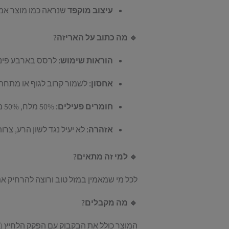
עיצוב מוקפד
שנראה כמו מוצר אמי
🔹 מה כתוב על האריזה?
הוראות שימוש:
לרסס בארבע פינות 
אחסון:
לשמור קרוב לגוף או מתחת 
חומרים פעילים:
50% מלח, 50% מים. עלול להכיל שרידי חמסה.
אזהרה:
לא יעיל נגד לשון הרע, צרו
🔹 למי זה מתאים?
לכל מי שמאמין במזל טוב ורוצה להרחיק את
🔹 מה מקבלים?
המוצר כולל את הבקבוק עם הפקק הלחיץ (לל