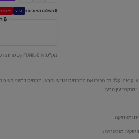
🔒 תשלום מאובטח:
terCard
VISA
🔒 
מק"ט:
FUNIL-EIN
קטגוריה:
תר
, קנאה וקללות? הכירו את התרסיס נגד עין הרע | תרסיס דמיוני בעי
 "מנקה" עין הרע!
ת ומצחיקה.
חוקים מובטחים).