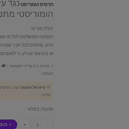
נגד עי
תרסיס הומוריסטי
הומוריסטי מתנ
(כולל מע"מ)
המתנה המושלמת לכל מי שצריך
הרע. מתאים לכל חבר שמרגיש
או בוס עם יום רע. כי לפעמים
⭐ מדורג 5/5 על ידי לקוח
למתנה
💡
טיפ של המטה:
קנו 2 תרסיסים (₪97.80) ותקבלו
עלינו!
זמינות:
במלאי
-
+
+ הוס