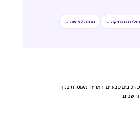
הולדת מצחיקה ←
מתנה לאישה ←
מציגים את כל ⁦7⁩ התוצאות