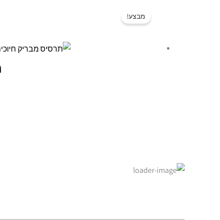
מבצע!
מ