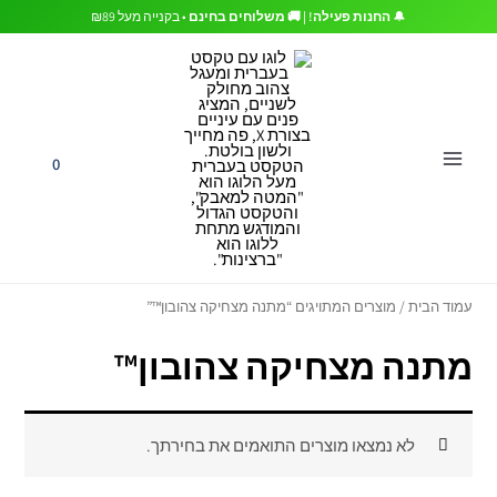
ילוג
🔔
החנות פעילה! | 🚚 משלוחים בחינם
• בקנייה מעל ₪89
תוכן
0
עמוד הבית
/ מוצרים המתויגים “מתנה מצחיקה צהובון™”
מתנה מצחיקה צהובון™
לא נמצאו מוצרים התואמים את בחירתך.