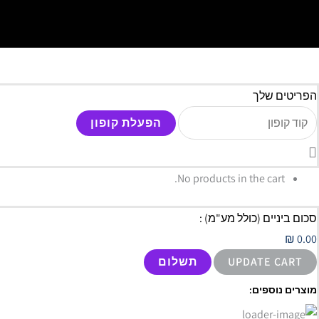
הפריטים שלך
הפעלת קופון
No products in the cart.
סכום ביניים (כולל מע"מ) :⠀
₪
0.00
UPDATE CART
תשלום
מוצרים נוספים: