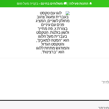
🔔
החנות פעילה! | 🚚 משלוחים בחינם
• בקנייה מעל ₪89
לדת”
חירתך.