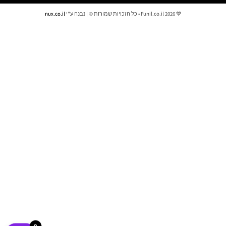
💙 Funil.co.il 2026 • כל הזכויות שמורות © | נבנה ע"י
nux.co.il