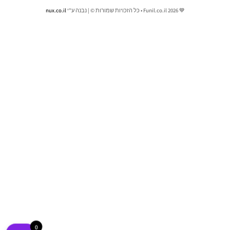
💙 Funil.co.il 2026 • כל הזכויות שמורות © | נבנה ע"י
nux.co.il
0